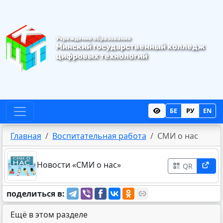
Учреждение образования
Минский государственный колледж
цифровых
технологий
БЕ
РУ
EN
Главная
Воспитательная работа
СМИ о нас
Новости «СМИ о нас»
QR
поделиться в:
Ещё в этом разделе