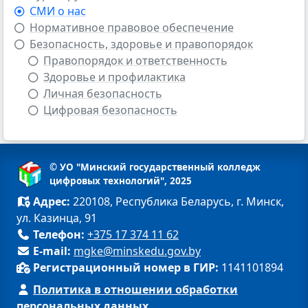
СМИ о нас
Нормативное правовое обеспечение
Безопасность, здоровье и правопорядок
Правопорядок и ответственность
Здоровье и профилактика
Личная безопасность
Цифровая безопасность
© УО "Минский государственный колледж
цифровых технологий", 2025
Адрес:
220108, Республика Беларусь, г. Минск,
ул. Казинца, 91
Телефон:
+375 17 374 11 62
E-mail:
mgke@minskedu.gov.by
Регистрационный номер в ГИР:
1141101894
Политика в отношении обработки
персональных данных