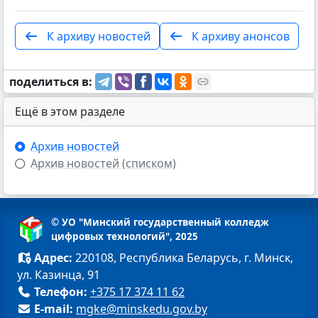
К архиву новостей
К архиву анонсов
поделиться в:
Ещё в этом разделе
Архив новостей
Архив новостей (списком)
© УО "Минский государственный колледж
цифровых технологий", 2025
Адрес:
220108, Республика Беларусь, г. Минск,
ул. Казинца, 91
Телефон:
+375 17 374 11 62
E-mail:
mgke@minskedu.gov.by