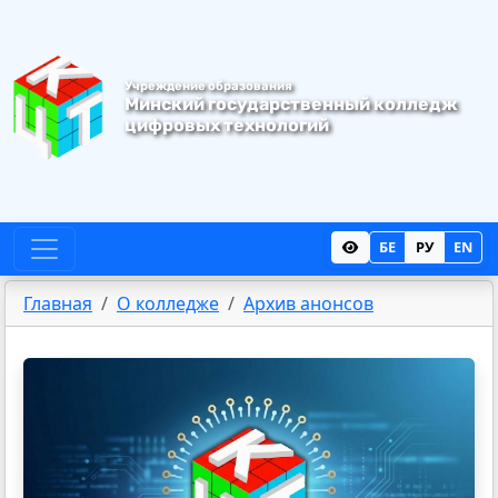
Учреждение образования
Минский государственный колледж
цифровых
технологий
БЕ
РУ
EN
Главная
О колледже
Архив анонсов