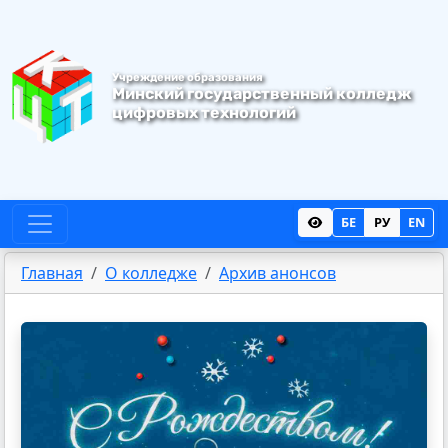
Учреждение образования
Минский государственный колледж
цифровых
технологий
БЕ
РУ
EN
Главная
О колледже
Архив анонсов