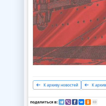
К архиву новостей
К архив
поделиться в: