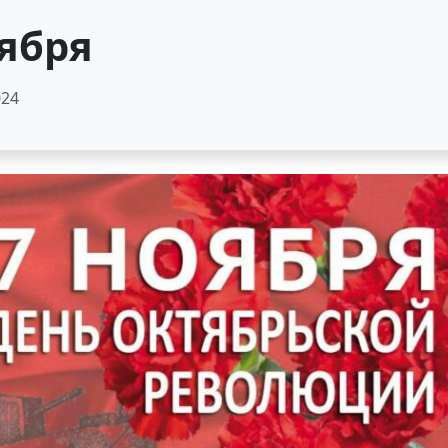
оября
024