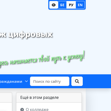
БЕ
РУ
EN
дж цифровых
есь начинается твой путь к успеху!
 гражданами
Ещё в этом разделе
О колледже