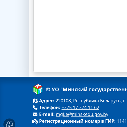
© УО "Минский государствен
Адрес:
220108, Республика Беларусь, г.
Телефон:
+375 17 374 11 62
E-mail:
mgke@minskedu.gov.by
Регистрационный номер в ГИР:
1141