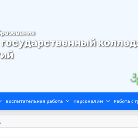
бразования
 государственный колле
гий
Зд
Воспитательная работа
Персоналии
Работа с
в